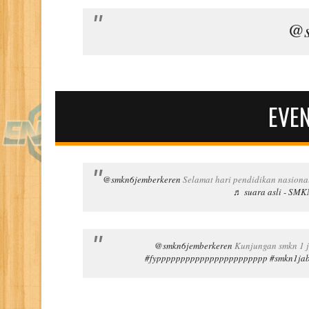
@s
EVE
@smkn6jemberkeren
Selamat hari pendidikan nasiona
♬ suara asli - S
@smkn6jemberkeren
Kunjungan smkn 1 j
#fyppppppppppppppppppppppp
#smkn1ja