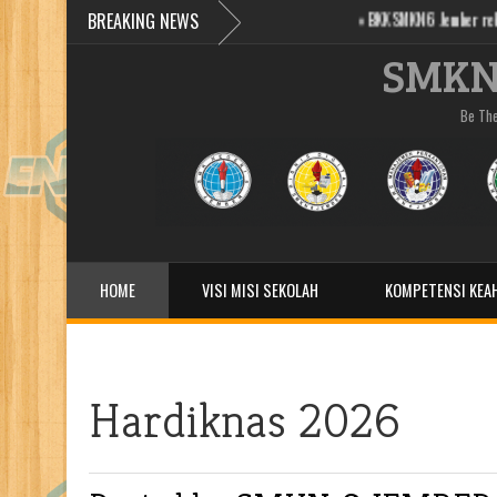
BREAKING NEWS
»
BKK SMKN 6 Jember rekrutmen karyawan
SMKN
Be Th
HOME
VISI MISI SEKOLAH
KOMPETENSI KEAH
TEACHING FACTORYˇ
BLUD
KOSMETA
Hardiknas 2026