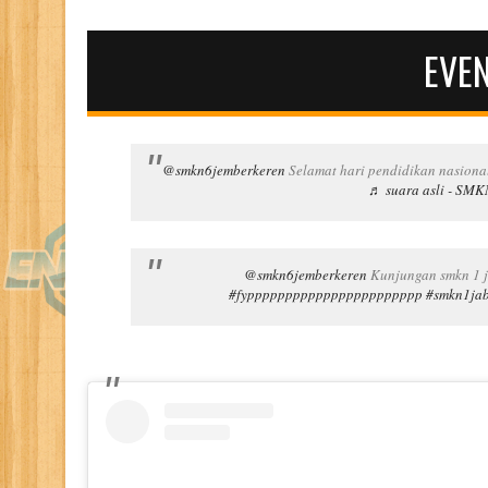
EVE
@smkn6jemberkeren
Selamat hari pendidikan nasiona
♬ suara asli - S
@smkn6jemberkeren
Kunjungan smkn 1 j
#fyppppppppppppppppppppppp
#smkn1ja