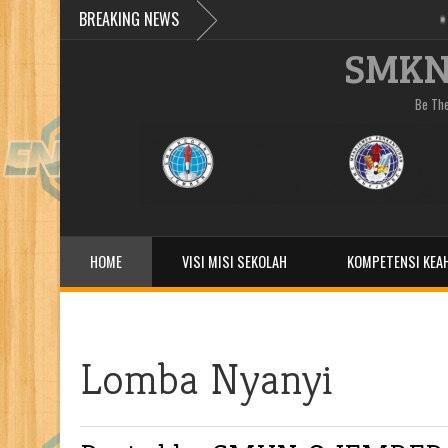
BREAKING NEWS
»
BKK SMKN 6 Jember
SMKN
Be Th
HOME
VISI MISI SEKOLAH
KOMPETENSI KEAH
TEACHING FACTORYˇ
BLUD
KOSMETA
Lomba Nyanyi