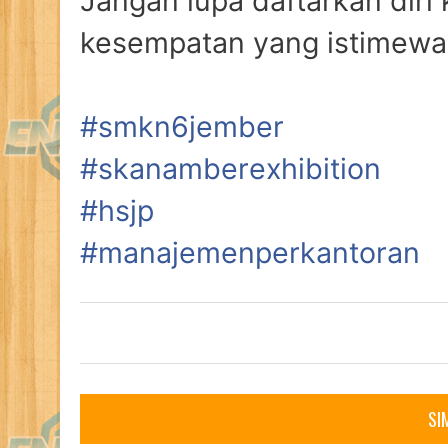
Jangan lupa daftarkan diri
kesempatan yang istimewa 
#smkn6jember
#skanamberexhibition
#hsjp
#manajemenperkantoran
SI