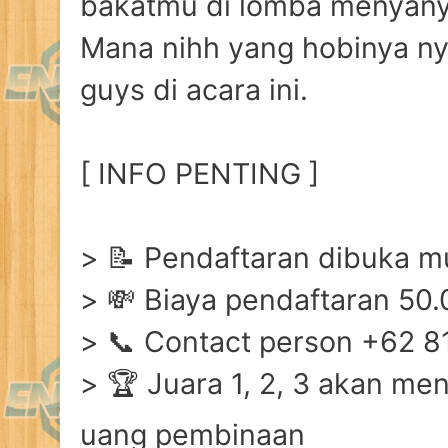
bakatmu di lomba menyanyi
Mana nihh yang hobinya nya
guys di acara ini.
[ INFO PENTING ]
> 📝 Pendaftaran dibuka mu
> 💸 Biaya pendaftaran 50.
> 📞 Contact person +62 8
> 🏆 Juara 1, 2, 3 akan men
uang pembinaan